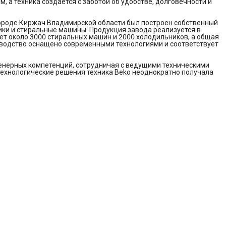
 а техника создается с заботой об удобстве, долговечности и
в городе Киржач Владимирской области был построен собственный
ики и стиральные машины. Продукция завода реализуется в
ает около 3000 стиральных машин и 2000 холодильников, а общая
изводство оснащено современными технологиями и соответствует
енерных компетенций, сотрудничая с ведущими техническими
технологические решения техника Beko неоднократно получала