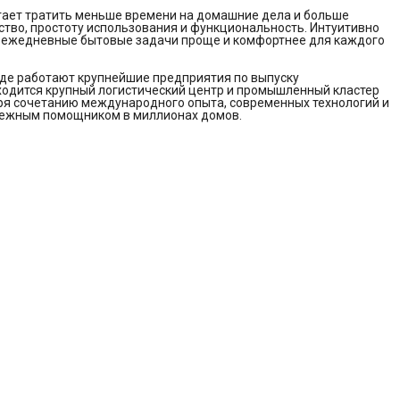
огает тратить меньше времени на домашние дела и больше
бство, простоту использования и функциональность. Интуитивно
ь ежедневные бытовые задачи проще и комфортнее для каждого
де работают крупнейшие предприятия по выпуску
ходится крупный логистический центр и промышленный кластер
ря сочетанию международного опыта, современных технологий и
надежным помощником в миллионах домов.