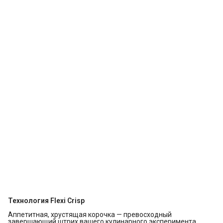
Технология Flexi Crisp
Аппетитная, хрустящая корочка — превосходный
завершающий штрих вашего кулинарного эксперимента.