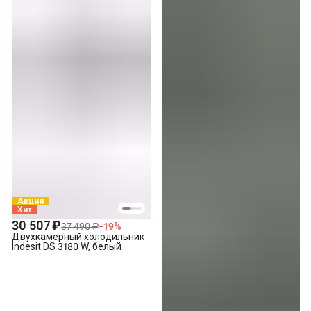
Акция
Хит
30 507 ₽
37 490 ₽
−
19
%
Двухкамерный холодильник
Indesit DS 3180 W, белый