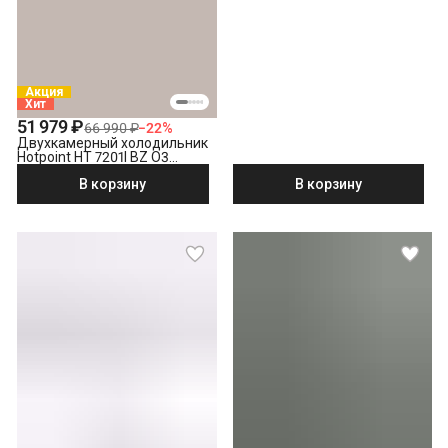
Акция
Хит
51 979 ₽
66 990 ₽
−
22
%
Двухкамерный холодильник
Hotpoint HT 7201I BZ O3
бронзовый
В корзину
В корзину