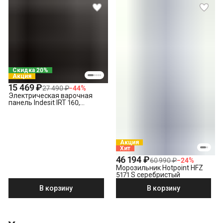
Скидка 20%
Акция
15 469 ₽
27 490 ₽
−
44
%
Электрическая варочная
панель Indesit IRT 160,
черный
Акция
Хит
46 194 ₽
60 990 ₽
−
24
%
Морозильник Hotpoint HFZ
5171 S серебристый
В корзину
В корзину