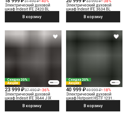
18 999 ₽
20 999 ₽
31 490 ₽
−
40
%
33 990 ₽
−
38
%
Электрический духовой
Электрический духовой
шкаф Indesit IFE 2420 BL
шкаф Indesit IFE 3634 BL
В корзину
В корзину
Скидка 20%
Скидка 20%
Акция
Акция
23 999 ₽
40 999 ₽
37 490 ₽
−
36
%
49 999 ₽
−
18
%
Электрический духовой
Электрический духовой
шкаф Indesit IFE 3644 J IX
шкаф Hotpoint HSTF 1231
JSAH BLG
В корзину
В корзину