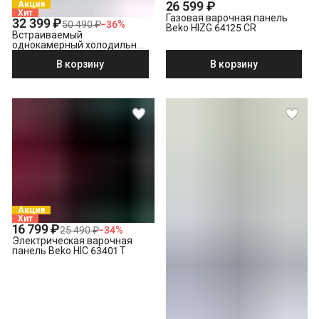
26 599 ₽
Акция
Хит
Газовая варочная панель
32 399 ₽
50 490 ₽
−
36
%
Beko HIZG 64125 CR
Встраиваемый
однокамерный холодильник
Beko BU 1100 HCA
В корзину
В корзину
Акция
Хит
16 799 ₽
25 490 ₽
−
34
%
Электрическая варочная
панель Beko HIC 63401 T