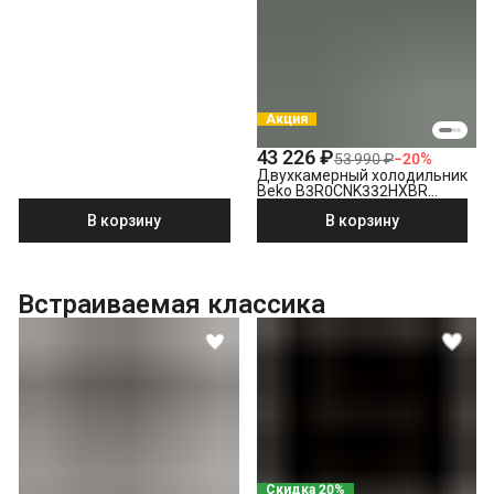
Акция
43 226 ₽
53 990 ₽
−
20
%
Двухкамерный холодильник
Beko B3R0CNK332HXBR
стальной антрацит
В корзину
В корзину
Встраиваемая классика
Скидка 20%