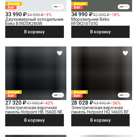
Акция
Акция
Хит
Хит
33 990 ₽
34 990 ₽
34 990 ₽
−
3
%
42 490 ₽
−
18
%
Двухкамерный холодильник
Морозильник Beko
Beko B1RDSK280W
RFSK215T01G
В корзину
В корзину
Акция
Акция
Хит
Хит
27 320 ₽
28 028 ₽
47 990 ₽
−
43
%
43 990 ₽
−
36
%
Электрическая варочная
Электрическая варочная
панель Hotpoint HB 1560S NE
панель Hotpoint HQ 1460S BF
В корзину
В корзину