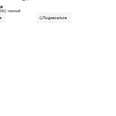
ии
7082, черный
я
Подписаться