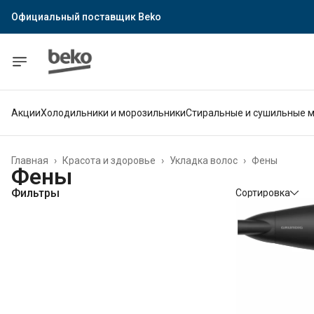
Официальный поставщик Beko
Официальный поставщик Indesit
Официальный поставщик Hotpoint
Гарантия официального магазина
Акции
Холодильники и морозильники
Стиральные и сушильные 
Главная
›
Красота и здоровье
›
Укладка волос
›
Фены
Фены
Фильтры
Сортировка