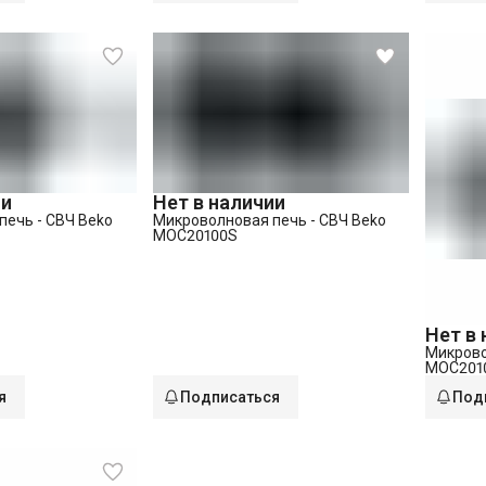
ии
Нет в наличии
печь - СВЧ Beko
Микроволновая печь - СВЧ Beko
MOC20100S
Нет в
Микрово
MOC201
я
Подписаться
Под