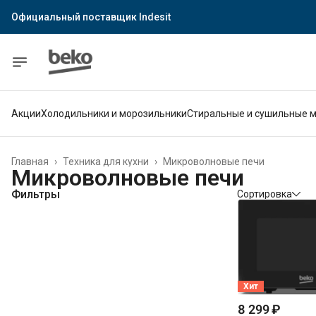
Официальный поставщик Indesit
Официальный поставщик Hotpoint
Гарантия официального магазина
Акции
Холодильники и морозильники
Стиральные и сушильные 
Главная
›
Техника для кухни
›
Микроволновые печи
Микроволновые печи
Фильтры
Сортировка
Хит
8 299 ₽