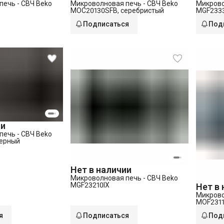
печь - СВЧ Beko
Микроволновая печь - СВЧ Beko
Микрово
MOC20130SFB, серебристый
MGF2333
Подписаться
Под
ии
печь - СВЧ Beko
Черный
Нет в наличии
Микроволновая печь - СВЧ Beko
MGF23210IX
Нет в
Микрово
MOF2311
я
Подписаться
Под