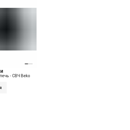
ии
печь - СВЧ Beko
я