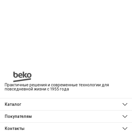
Практичные решения и современные технологии для
повседневной жизни с 1955 года
Каталог
Beko
Hotpoint
Покупателям
Indesit
Магазины
Холодильники и морозильники
Оплата
Контакты
Стиральные и сушильные машины