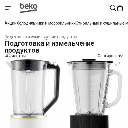
Акции
Холодильники и морозильники
Стиральные и сушильные 
Подготовка и измельчение продуктов
Техника для кухни
›
Техника для приготовления пищи
›
Подготовка и измельчение
Главная
›
продуктов
Фильтры
Сортировка