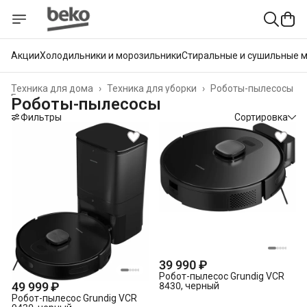
Акции
Холодильники и морозильники
Стиральные и сушильные 
Техника для дома
›
Техника для уборки
›
Роботы-пылесосы
Главная
›
Роботы-пылесосы
Фильтры
Сортировка
39 990 ₽
Робот-пылесос Grundig VCR
49 999 ₽
8430, черный
Робот-пылесос Grundig VCR