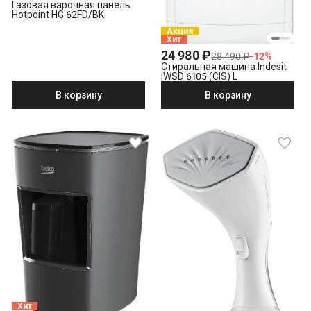
Газовая варочная панель
Hotpoint HG 62FD/BK
Акция
Хит
24 980 ₽
28 490 ₽
−
12
%
Стиральная машина Indesit
IWSD 6105 (CIS) L
В корзину
В корзину
Хит