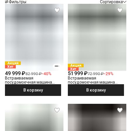
Фильтры
Сортировка
Акция
Акция
Хит
Хит
49 999 ₽
51 999 ₽
82 990 ₽
−
40
%
72 990 ₽
−
29
%
Встраиваемая
Встраиваемая
посудомоечная машина
посудомоечная машина
Hotpoint HI 5D83 DWT
Beko BDIN38530A
В корзину
В корзину