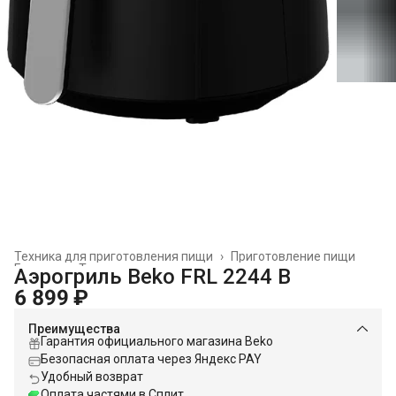
Техника для приготовления пищи
›
Приготовление пищи
Главная
›
Техника для кухни
›
Аэрогриль Beko FRL 2244 B
6 899 ₽
Преимущества
Гарантия официального магазина Beko
Безопасная оплата через Яндекс PAY
Удобный возврат
Оплата частями в Сплит