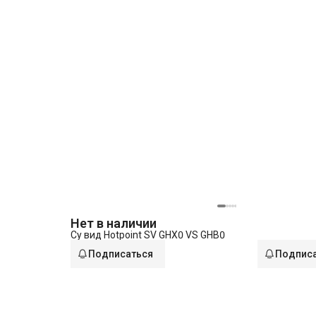
Нет в наличии
Су вид Hotpoint SV GHX0 VS GHB0
Подписаться
Подпис