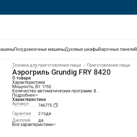
машины
Посудомоечные машины
Духовые шкафы
Варочные панели
Техника для приготовления пищи
›
Приготовление пищи
Главная
›
Техника для кухни
›
Аэрогриль Grundig FRY 8420
О товаре
Характеристики:
Мощность, Вт: 1750
Количество автоматических программ: 8
Индикация заданной температуры
Подробнее
Количество температурных режимов: 8
Характеристики
Индикация готовности к работе
Артикул
746775
Индикация времени до конца программы
Индикация выбранной мощности
Гарантия
2 года
Индикация нагрева
Дисплей
да
Пароварка
Все характеристики
Низкая решетка для гриля
Регулировка температуры до (*С): 200
Регулировка температуры от (*С): 35