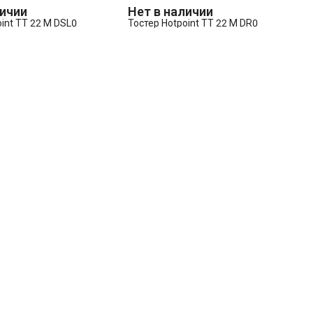
личии
Нет в наличии
int TT 22 M DSL0
Тостер Hotpoint TT 22 M DR0