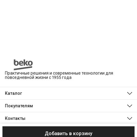
Практичные решения и современные технологии для
повседневной жизни с 1955 года
Каталог
Beko
Hotpoint
Покупателям
Indesit
Магазины
Холодильники и морозильники
Оплата
Контакты
Стиральные и сушильные машины
Доставка
Посудомоечные машины
Телефон
Обмен, возврат и ремонт
Духовые шкафы
8 (495) 189-03-24
Технологии Beko
Варочные панели
Добавить в корзину
© 2003–2026 ООО «ХОЛОДИЛЬНИК.РУ»
Реквизиты
Пользователь
Режим работы
Технологии Indesit