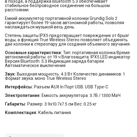
в походе, а поддержка Bluetooth 5.3 обеспечивает
стабильное беспроводное соединение на большом
расстоянии.
Емкий аккумулятор портативной колонки Grundig Solo 2
гарантирует более 19 часов автономной работы, позволяя
наслаждаться музыкой весь день.
Степень защиты IPX5 предотвращает повреждение от брызг
воды, а функция True Wireless Stereo позволяет объединять
две колонки в стереопару для создания объемного звучания.
Основные характеристики:
Тип: портативная колонка Время
автономной работы: от 19 ч Влагозащита: IPX5 LED индикатор
Версия Bluetooth: 5.3 Индикация заряда батареи
Автоматическое выключение
Звук:
Выходная мощность: 4.3 Вт Количество динамиков: 1
Формат звука: моно True Wireless Stereo
Интерфейсы:
Разъем AUX In Порт USB: USB Type-C
Электропитание:
Емкость аккумулятора: 3.7В / 1300 МаЧ
Габариты:
Размер: 3.9x10.7x7.5 см Вес: 0.25 кг
Комплектация:
Кабель питания