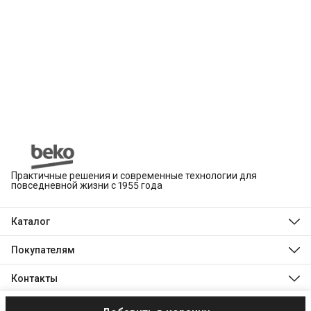
Практичные решения и современные технологии для
повседневной жизни с 1955 года
Каталог
Beko
Hotpoint
Покупателям
Indesit
Магазины
Холодильники и морозильники
Оплата
Контакты
Стиральные и сушильные машины
Доставка
Посудомоечные машины
Телефон
Обмен, возврат и ремонт
Духовые шкафы
8 (495) 189-03-24
Технологии Beko
Варочные панели