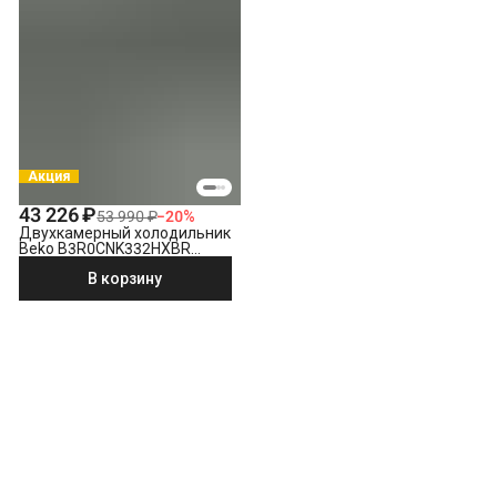
Акция
43 226 ₽
53 990 ₽
−
20
%
Двухкамерный холодильник
Beko B3R0CNK332HXBR
стальной антрацит
В корзину