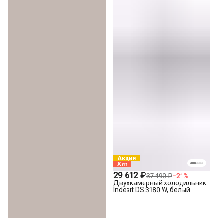
Акция
Хит
29 612 ₽
37 490 ₽
−
21
%
Двухкамерный холодильник
Indesit DS 3180 W, белый