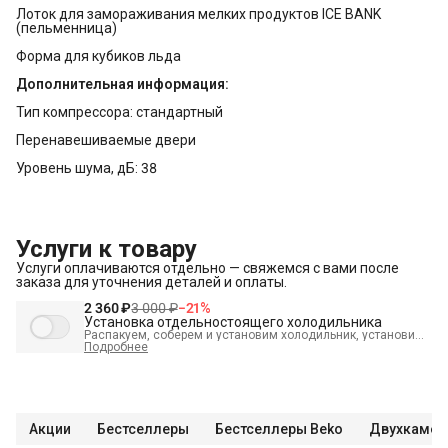
Лоток для замораживания мелких продуктов ICE BANK
(пельменница)
Форма для кубиков льда
Дополнительная информация:
Тип компрессора: стандартный
Перенавешиваемые двери
Уровень шума, дБ: 38
Услуги к товару
Услуги оплачиваются отдельно — свяжемся с вами после
заказа для уточнения деталей и оплаты.
2 360 ₽
3 000 ₽
−
21
%
Установка отдельностоящего холодильника
Распакуем, соберем и установим холодильник, установим
полки, выставим по уровню, подключим к электросети и
Подробнее
проверим работоспособность. А так же демонтируем
старый холодильник и переместим в пределах одной
комнаты. В стоимость входит:
Распаковка и визуальный
осмотр
Краткая консультация по вопросам эксплуатации
Демонстрация работы техники
Выезд мастера в
административных пределах города (МСК до МКАД, СПБ до
Акции
Бестселлеры
Бестселлеры Beko
Двухкамер
КАД)
Выставление по уровню
Подключение к готовым
точкам электросети
Проверка исправности и готовности