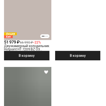
Акция
Хит
51 979 ₽
66 990 ₽
−
22
%
Двухкамерный холодильник
Hotpoint HT 7201I BZ O3
бронзовый
В корзину
В корзину