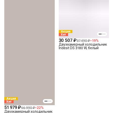
Акция
Хит
30 507 ₽
37 490 ₽
−
19
%
Двухкамерный холодильник
Indesit DS 3180 W, белый
Акция
Хит
51 979 ₽
66 990 ₽
−
22
%
Двухкамерный холодильник