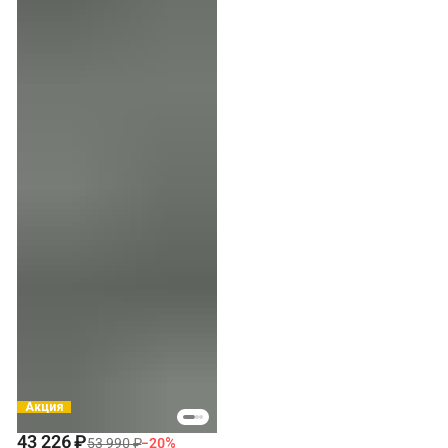
Акция
43 226 ₽
53 990 ₽
−
20
%