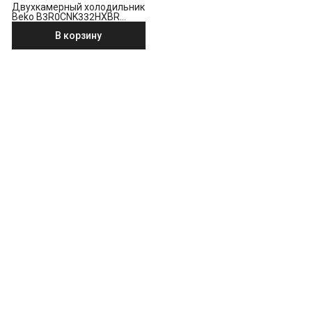
Двухкамерный холодильник
Beko B3R0CNK332HXBR
стальной антрацит
В корзину