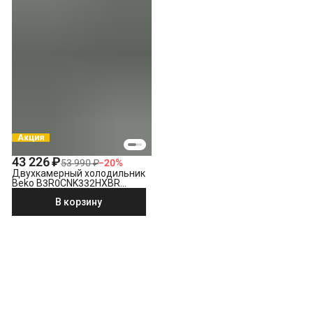
Акция
43 226 ₽
53 990 ₽
−
20
%
Двухкамерный холодильник
Beko B3R0CNK332HXBR
стальной антрацит
В корзину