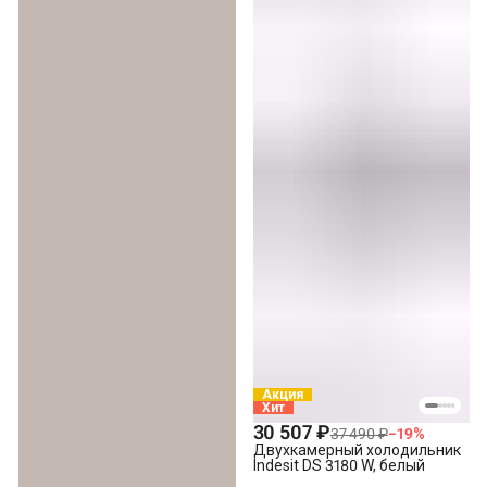
Акция
Хит
30 507 ₽
37 490 ₽
−
19
%
Двухкамерный холодильник
Indesit DS 3180 W, белый