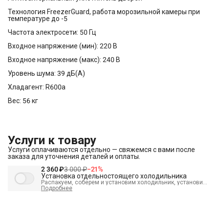
Технология FreezerGuard, работа морозильной камеры при
температуре до -5
Частота электросети: 50 Гц
Входное напряжение (мин): 220 В
Входное напряжение (макс): 240 В
Уровень шума: 39 дБ(А)
Хладагент: R600a
Вес: 56 кг
Услуги к товару
Услуги оплачиваются отдельно — свяжемся с вами после
заказа для уточнения деталей и оплаты.
2 360 ₽
3 000 ₽
−
21
%
Установка отдельностоящего холодильника
Распакуем, соберем и установим холодильник, установим
полки, выставим по уровню, подключим к электросети и
Подробнее
проверим работоспособность. А так же демонтируем
старый холодильник и переместим в пределах одной
комнаты. В стоимость входит:
Распаковка и визуальный
осмотр
Краткая консультация по вопросам эксплуатации
Демонстрация работы техники
Выезд мастера в