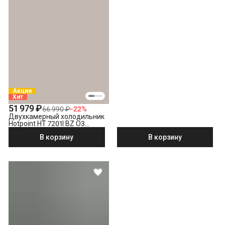
Акция
Хит
51 979 ₽
66 990 ₽
−
22
%
Двухкамерный холодильник
Hotpoint HT 7201I BZ O3
бронзовый
В корзину
В корзину