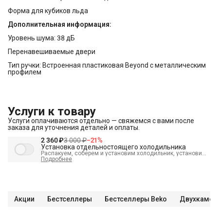
Форма для кубиков льда
Дополнительная информация:
Уровень шума: 38 дБ
Перенавешиваемые двери
Тип ручки: Встроенная пластиковая Beyond с металлическим
профилем
Услуги к товару
Услуги оплачиваются отдельно — свяжемся с вами после
заказа для уточнения деталей и оплаты.
2 360 ₽
3 000 ₽
−
21
%
Установка отдельностоящего холодильника
Распакуем, соберем и установим холодильник, установим
полки, выставим по уровню, подключим к электросети и
Подробнее
проверим работоспособность. А так же демонтируем
старый холодильник и переместим в пределах одной
комнаты. В стоимость входит:
Распаковка и визуальный
осмотр
Краткая консультация по вопросам эксплуатации
Демонстрация работы техники
Выезд мастера в
административных пределах города (МСК до МКАД, СПБ до
Акции
Бестселлеры
Бестселлеры Beko
Двухкамер
КАД)
Выставление по уровню
Подключение к готовым
точкам электросети
Проверка исправности и готовности
подключения электросети Что не входит в стоимость?
Перенавешивание дверей на левую или правую сторону