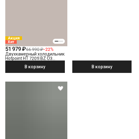
Акция
Хит
51 979 ₽
66 990 ₽
−
22
%
Двухкамерный холодильник
Hotpoint HT 7201I BZ O3
бронзовый
В корзину
В корзину