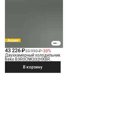
Акция
43 226 ₽
53 990 ₽
−
20
%
Двухкамерный холодильник
Beko B3R0CNK332HXBR
стальной антрацит
В корзину