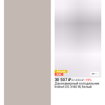
Акция
Хит
30 507 ₽
37 490 ₽
−
19
%
Двухкамерный холодильник
Indesit DS 3180 W, белый