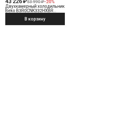
43 226 ₽
53 990 ₽
−
20
%
Двухкамерный холодильник
Beko B3R0CNK332HXBR
стальной антрацит
В корзину