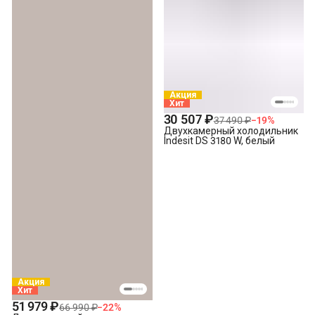
Акция
Хит
30 507 ₽
37 490 ₽
−
19
%
Двухкамерный холодильник
Indesit DS 3180 W, белый
Акция
Хит
51 979 ₽
66 990 ₽
−
22
%