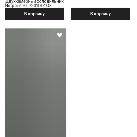
Двухкамерный холодильник
Hotpoint HT 7201I BZ O3
бронзовый
В корзину
В корзину