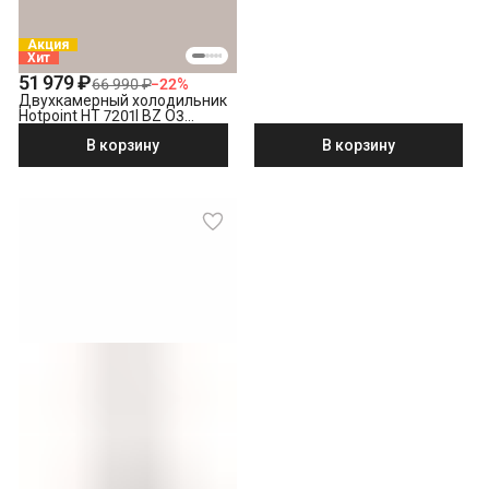
Акция
Хит
51 979 ₽
66 990 ₽
−
22
%
Двухкамерный холодильник
Hotpoint HT 7201I BZ O3
бронзовый
В корзину
В корзину