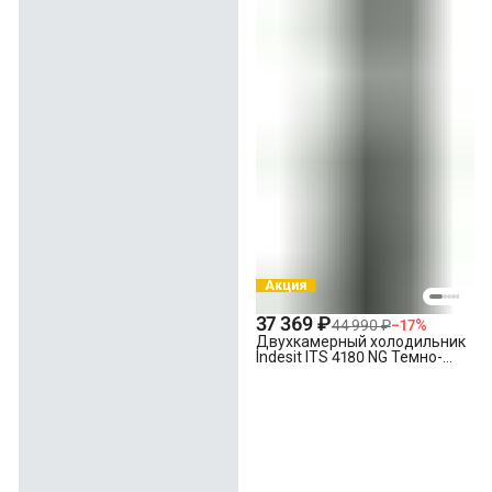
управления * Утилизация старой техники
Акция
37 369 ₽
44 990 ₽
−
17
%
Двухкамерный холодильник
Indesit ITS 4180 NG Темно-
серый