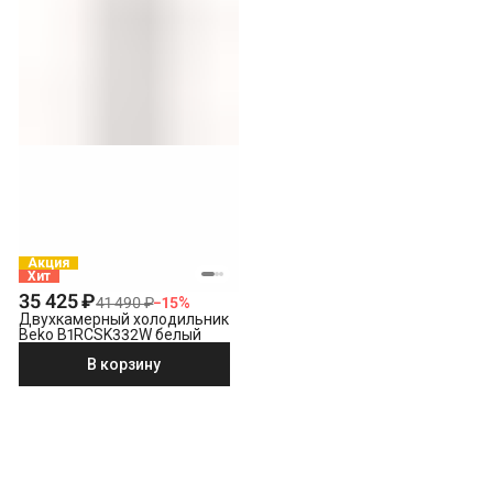
Акция
Хит
35 425 ₽
41 490 ₽
−
15
%
Двухкамерный холодильник
Beko B1RCSK332W белый
В корзину