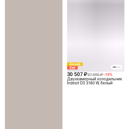
Акция
Хит
30 507 ₽
37 490 ₽
−
19
%
Двухкамерный холодильник
Indesit DS 3180 W, белый