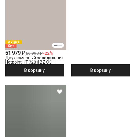
Акция
Хит
51 979 ₽
66 990 ₽
−
22
%
Двухкамерный холодильник
Hotpoint HT 7201I BZ O3
бронзовый
В корзину
В корзину