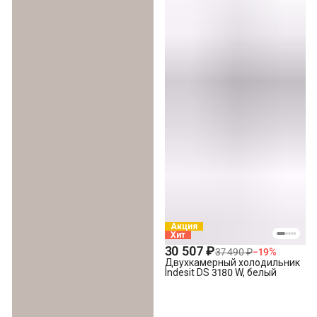
Акция
Хит
30 507 ₽
37 490 ₽
−
19
%
Двухкамерный холодильник
Indesit DS 3180 W, белый