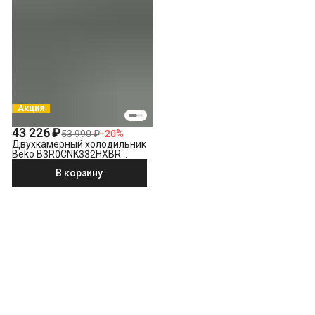
Акция
43 226 ₽
53 990 ₽
−
20
%
Двухкамерный холодильник
Beko B3R0CNK332HXBR
стальной антрацит
В корзину