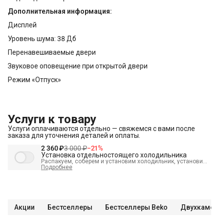
Дополнительная информация:
Дисплей
Уровень шума: 38 Дб
Перенавешиваемые двери
Звуковое оповещение при открытой двери
Режим «Отпуск»
Услуги к товару
Услуги оплачиваются отдельно — свяжемся с вами после
заказа для уточнения деталей и оплаты.
2 360 ₽
3 000 ₽
−
21
%
Установка отдельностоящего холодильника
Распакуем, соберем и установим холодильник, установим
полки, выставим по уровню, подключим к электросети и
Подробнее
проверим работоспособность. А так же демонтируем
старый холодильник и переместим в пределах одной
комнаты. В стоимость входит:
Распаковка и визуальный
осмотр
Краткая консультация по вопросам эксплуатации
Демонстрация работы техники
Выезд мастера в
административных пределах города (МСК до МКАД, СПБ до
Акции
Бестселлеры
Бестселлеры Beko
Двухкамер
КАД)
Выставление по уровню
Подключение к готовым
точкам электросети
Проверка исправности и готовности