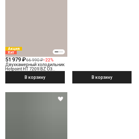
Акция
Хит
51 979 ₽
66 990 ₽
−
22
%
Двухкамерный холодильник
Hotpoint HT 7201I BZ O3
бронзовый
В корзину
В корзину