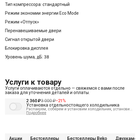
Тип компрессора: стандартный
Режим экономии энергии Eco Mode
Режим «Отпуск»
Перенавешиваемые двери
Сигнал открытой двери
Блокировка дисплея
Уровень шума, дБ: 38
Услуги к товару
Услуги оплачиваются отдельно — свяжемся с вами после
заказа для уточнения деталей и оплаты.
2 360 ₽
3 000 ₽
−
21
%
Установка отдельностоящего холодильника
Распакуем, соберем и установим холодильник, установим
полки, выставим по уровню, подключим к электросети и
Подробнее
проверим работоспособность. А так же демонтируем
старый холодильник и переместим в пределах одной
комнаты. В стоимость входит:
Распаковка и визуальный
осмотр
Краткая консультация по вопросам эксплуатации
Демонстрация работы техники
Выезд мастера в
административных пределах города (МСК до МКАД, СПБ до
Акции
Бестселлеры
Бестселлеры Beko
Двухкамер
КАД)
Выставление по уровню
Подключение к готовым