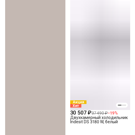
Акция
Хит
30 507 ₽
37 490 ₽
−
19
%
Двухкамерный холодильник
Indesit DS 3180 W, белый