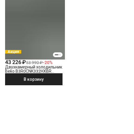
Акция
43 226 ₽
53 990 ₽
−
20
%
Двухкамерный холодильник
Beko B3R0CNK332HXBR
стальной антрацит
В корзину