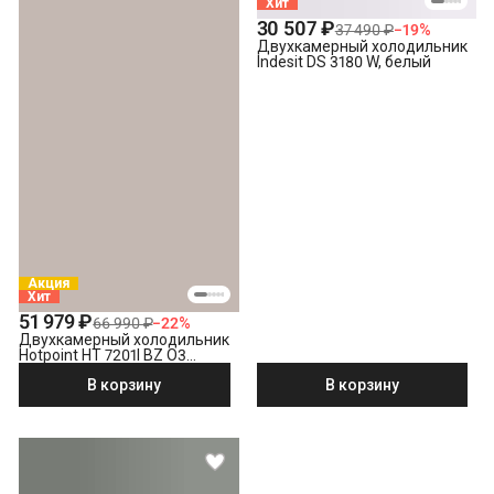
Хит
30 507 ₽
37 490 ₽
−
19
%
Двухкамерный холодильник
Indesit DS 3180 W, белый
Акция
Хит
51 979 ₽
66 990 ₽
−
22
%
Двухкамерный холодильник
Hotpoint HT 7201I BZ O3
бронзовый
В корзину
В корзину