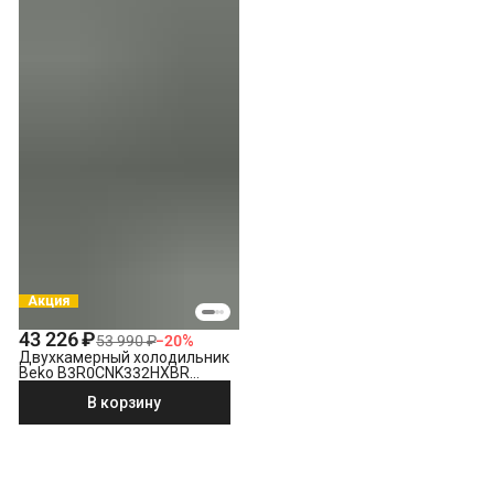
Акция
43 226 ₽
53 990 ₽
−
20
%
Двухкамерный холодильник
Beko B3R0CNK332HXBR
стальной антрацит
В корзину