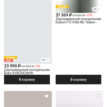
Акция
37 369 ₽
44 990 ₽
−
17
%
Двухкамерный холодильник
Indesit ITS 4180 NG Темно-
серый
Акция
Хит
33 990 ₽
34 990 ₽
−
3
%
Двухкамерный холодильник
Beko B1RDSK280W
В корзину
В корзину