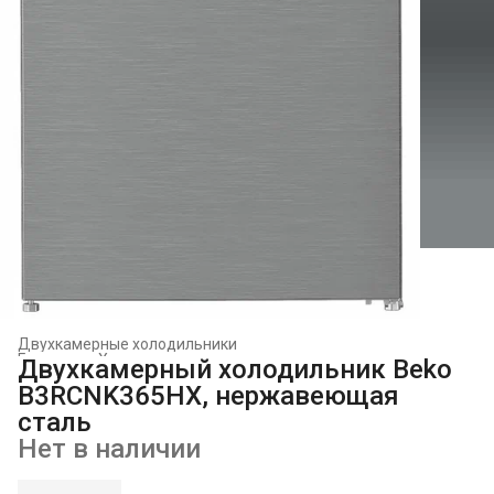
Двухкамерные холодильники
Главная
›
Холодильники и морозильники
›
Двухкамерный холодильник Beko
B3RCNK365HX, нержавеющая
сталь
Нет в наличии