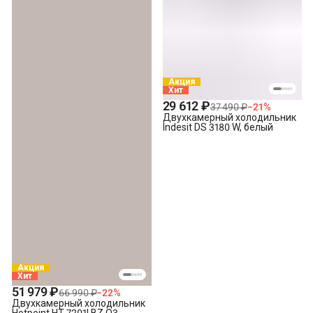
Акция
Хит
29 612 ₽
37 490 ₽
−
21
%
Двухкамерный холодильник
Indesit DS 3180 W, белый
Акция
Хит
51 979 ₽
66 990 ₽
−
22
%
Двухкамерный холодильник
Hotpoint HT 7201I BZ O3