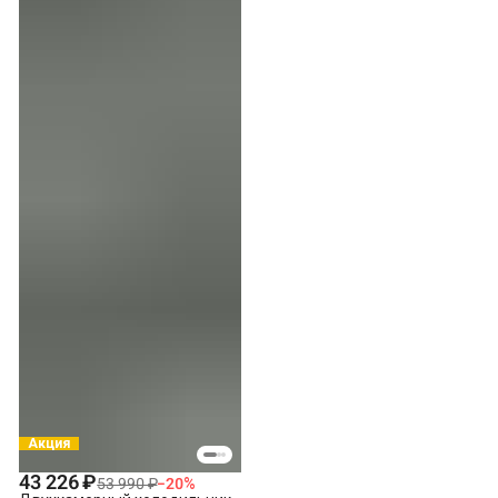
Акция
43 226 ₽
53 990 ₽
−
20
%