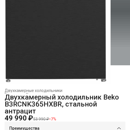
Двухкамерные холодильники
Главная
›
Холодильники и морозильники
›
Двухкамерный холодильник Beko
B3RCNK365HXBR, стальной
антрацит
49 990 ₽
53 990 ₽
−
7
%
Преимущества