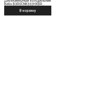
Двухкамерный холодильник
Beko B3R0CNK332HXBR
стальной антрацит
В корзину