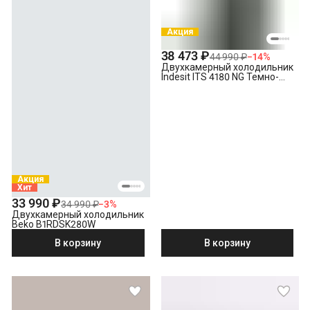
Акция
38 473 ₽
44 990 ₽
−
14
%
Двухкамерный холодильник
Indesit ITS 4180 NG Темно-
серый
Акция
Хит
33 990 ₽
34 990 ₽
−
3
%
Двухкамерный холодильник
Beko B1RDSK280W
В корзину
В корзину