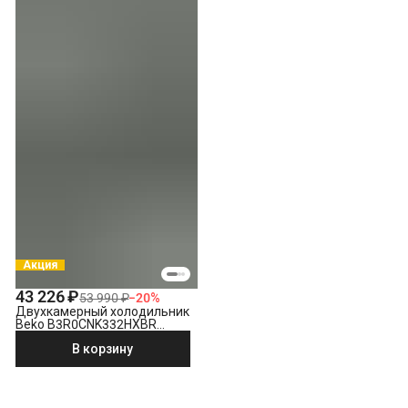
Акция
43 226 ₽
53 990 ₽
−
20
%
Двухкамерный холодильник
Beko B3R0CNK332HXBR
стальной антрацит
В корзину