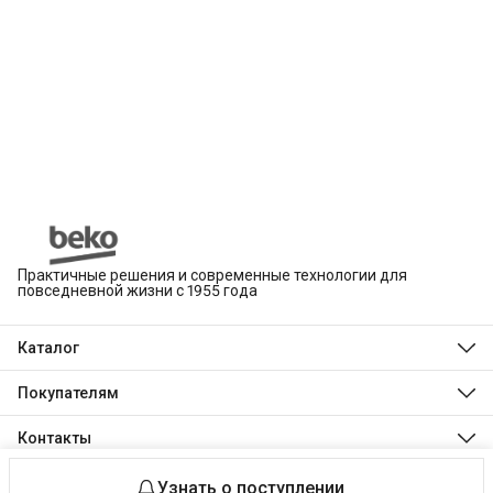
Практичные решения и современные технологии для
повседневной жизни с 1955 года
Каталог
Beko
Hotpoint
Покупателям
Indesit
Магазины
Холодильники и морозильники
Оплата
Контакты
Стиральные и сушильные машины
Доставка
Посудомоечные машины
Телефон
Обмен, возврат и ремонт
Духовые шкафы
8 (495) 189-03-24
Технологии Beko
Варочные панели
Узнать о поступлении