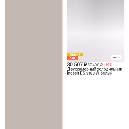
Акция
Хит
30 507 ₽
37 490 ₽
−
19
%
Двухкамерный холодильник
Indesit DS 3180 W, белый