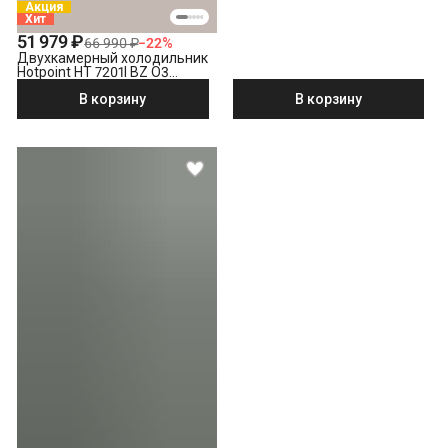
Акция
Хит
51 979 ₽
66 990 ₽
−
22
%
Двухкамерный холодильник
Hotpoint HT 7201I BZ O3
бронзовый
В корзину
В корзину