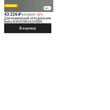
Акция
43 226 ₽
53 990 ₽
−
20
%
Двухкамерный холодильник
Beko B3R0CNK332HXBR
стальной антрацит
В корзину