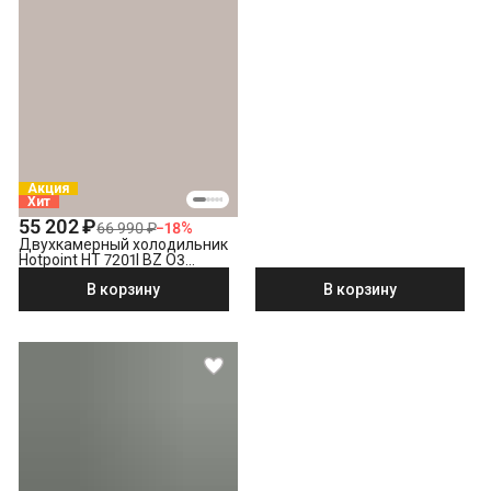
Акция
Хит
55 202 ₽
66 990 ₽
−
18
%
Двухкамерный холодильник
Hotpoint HT 7201I BZ O3
бронзовый
В корзину
В корзину