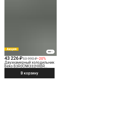
Акция
43 226 ₽
53 990 ₽
−
20
%
Двухкамерный холодильник
Beko B3R0CNK332HXBR
стальной антрацит
В корзину