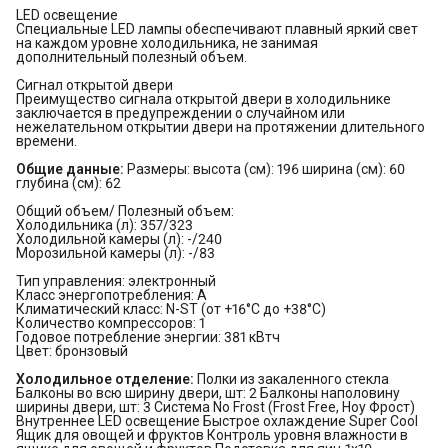
LED освещение
Специальные LED лампы обеспечивают плавный яркий свет
на каждом уровне холодильника, не занимая
дополнительный полезный объем.
Сигнал открытой двери
Преимущество сигнала открытой двери в холодильнике
заключается в предупреждении о случайном или
нежелательном открытии двери на протяжении длительного
времени.
Общие данные:
Размеры: высота (см): 196 ширина (см): 60
глубина (см): 62
Общий объем/ Полезный объем:
Холодильника (л): 357/323
Холодильной камеры (л): -/240
Морозильной камеры (л): -/83
Тип управления: электронный
Класс энергопотребления: A
Климатический класс: N-ST (от +16°С до +38°С)
Количество компрессоров: 1
Годовое потребление энергии: 381 кВтч
Цвет: бронзовый
Холодильное отделение:
Полки из закаленного стекла
Балконы во всю ширину двери, шт: 2 Балконы наполовину
ширины двери, шт: 3 Система No Frost (Frost Free, Ноу Фрост)
Внутреннее LED освещение Быстрое охлаждение Super Cool
Ящик для овощей и фруктов Контроль уровня влажности в