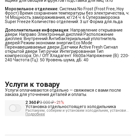
ящике для овощей и фруктов Подставка для яиц 1x10
Морозильное отделение:
Система No Frost (Frost Free, Ноу
Фрост) Время сохранения температуры без электричества, ч:
14 Мощность замораживания, кг/24 ч: 6 Суперзаморозка
Super Freeze Количество отделений: 3 шт Форма для льда
Дополнительная информация:
Направление открывание
двери: Направо Электронный дисплей Расположение
дисплея: Внутренний Антибактериальный уплотнитель
дверей Режим экономии энергии Eco Mode
Перенавешиваемые двери Датчики Active Fresh Сигнал
открытой двери Тип ручки: Интегрированная Тип
компрессора: On / Off Хладагент: R600a Напряжение (В): 220-
240 Частота (Гц): 50 Уровень шума, дБ: 40
Услуги к товару
Услуги оплачиваются отдельно — свяжемся с вами после
заказа для уточнения деталей и оплаты.
2 360 ₽
3 000 ₽
−
21
%
Установка отдельностоящего холодильника
Распакуем, соберем и установим холодильник, установим
полки, выставим по уровню, подключим к электросети и
Подробнее
проверим работоспособность. А так же демонтируем
старый холодильник и переместим в пределах одной
комнаты. В стоимость входит:
Распаковка и визуальный
осмотр
Краткая консультация по вопросам эксплуатации
Демонстрация работы техники
Выезд мастера в
административных пределах города (МСК до МКАД, СПБ до