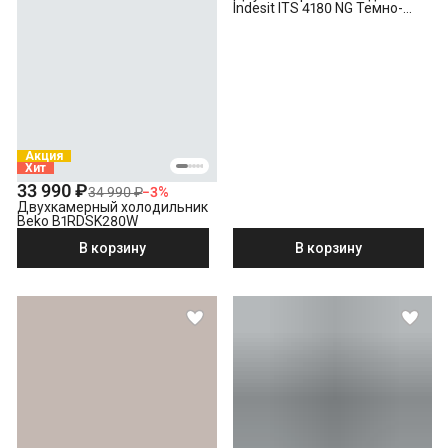
Indesit ITS 4180 NG Темно-
серый
Акция
Хит
33 990 ₽
34 990 ₽
−
3
%
Двухкамерный холодильник
Beko B1RDSK280W
В корзину
В корзину