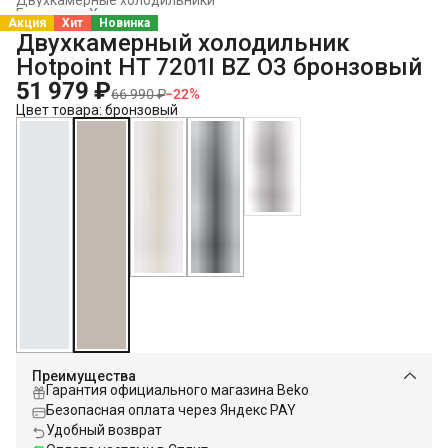
Главная
›
Холодильники и морозильники
›
Акция
Хит
Новинка
Двухкамерный холодильник
Hotpoint HT 7201I BZ O3 бронзовый
51 979 ₽
66 990 ₽
−
22
%
Цвет товара: бронзовый
Преимущества
Гарантия официального магазина Beko
Безопасная оплата через Яндекс PAY
Удобный возврат