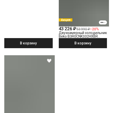
Акция
43 226 ₽
53 990 ₽
−
20
%
Двухкамерный холодильник
Beko B3R0CNK332HXBR
стальной антрацит
В корзину
В корзину