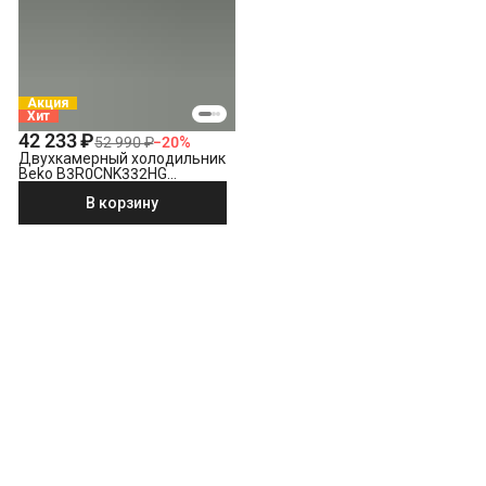
Акция
Хит
42 233 ₽
52 990 ₽
−
20
%
Двухкамерный холодильник
Beko B3R0CNK332HG
насыщенный серый
В корзину