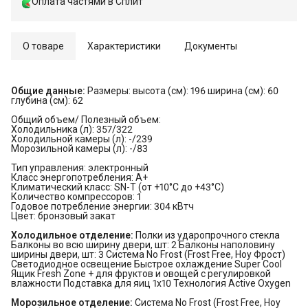
Оплата частями в Сплит
О товаре
Характеристики
Документы
Общие данные:
Размеры: высота (см): 196 ширина (см): 60
глубина (см): 62
Общий объем/ Полезный объем:
Холодильника (л): 357/322
Холодильной камеры (л): -/239
Морозильной камеры (л): -/83
Тип управления: электронный
Класс энергопотребления: A+
Климатический класс: SN-T (от +10°С до +43°С)
Количество компрессоров: 1
Годовое потребление энергии: 304 кВтч
Цвет: бронзовый закат
Холодильное отделение:
Полки из ударопрочного стекла
Балконы во всю ширину двери, шт: 2 Балконы наполовину
ширины двери, шт: 3 Система No Frost (Frost Free, Ноу Фрост)
Светодиодное освещение Быстрое охлаждение Super Cool
Ящик Fresh Zone + для фруктов и овощей с регулировкой
влажности Подставка для яиц 1x10 Технология Active Oxygen
Морозильное отделение:
Система No Frost (Frost Free, Ноу