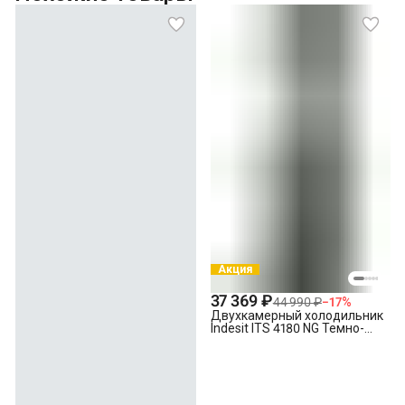
Перенавешивание дверей отдельностоящего холодильника
с электронным управлением
Перенавешивание дверей
отдельностоящего холодильника без электронного
управления * Утилизация старой техники
Акция
37 369 ₽
44 990 ₽
−
17
%
Двухкамерный холодильник
Indesit ITS 4180 NG Темно-
серый