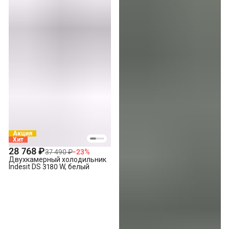
Акция
Хит
28 768 ₽
37 490 ₽
−
23
%
Двухкамерный холодильник
Indesit DS 3180 W, белый