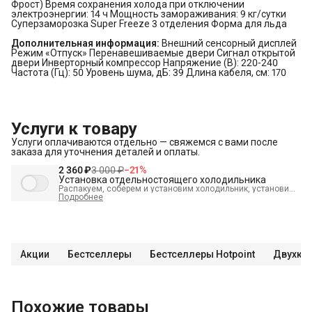
Фрост) Время сохранения холода при отключении
электроэнергии: 14 ч Мощность замораживания: 9 кг/сутки
Суперзаморозка Super Freeze 3 отделения Форма для льда
Дополнительная информация:
Внешний сенсорный дисплей
Режим «Отпуск» Перенавешиваемые двери Сигнал открытой
двери Инверторный компрессор Напряжение (В): 220-240
Частота (Гц): 50 Уровень шума, дБ: 39 Длина кабеля, см: 170
Услуги к товару
Услуги оплачиваются отдельно — свяжемся с вами после
заказа для уточнения деталей и оплаты.
2 360 ₽
3 000 ₽
−
21
%
Установка отдельностоящего холодильника
Распакуем, соберем и установим холодильник, установим
полки, выставим по уровню, подключим к электросети и
Подробнее
проверим работоспособность. А так же демонтируем
старый холодильник и переместим в пределах одной
комнаты. В стоимость входит:
Распаковка и визуальный
осмотр
Краткая консультация по вопросам эксплуатации
Демонстрация работы техники
Выезд мастера в
административных пределах города (МСК до МКАД, СПБ до
Акции
Бестселлеры
Бестселлеры Hotpoint
Двухка
КАД)
Выставление по уровню
Подключение к готовым
точкам электросети
Проверка исправности и готовности
подключения электросети Что не входит в стоимость?
Перенавешивание дверей на левую или правую сторону
Выезд мастера за административные пределы города
(МСК за МКАД, СПБ за КАД)
Демонтаж отдельностоящего
Похожие товары
холодильника
Проверка работоспособности