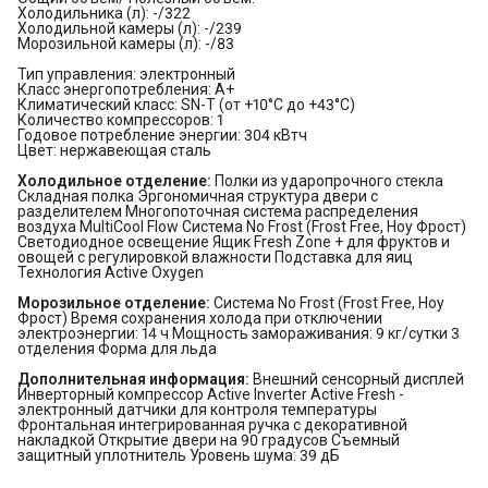
Холодильника (л): -/322
Холодильной камеры (л): -/239
Морозильной камеры (л): -/83
Тип управления: электронный
Класс энергопотребления: A+
Климатический класс: SN-T (от +10°С до +43°С)
Количество компрессоров: 1
Годовое потребление энергии: 304 кВтч
Цвет: нержавеющая сталь
Холодильное отделение:
Полки из ударопрочного стекла
Складная полка Эргономичная структура двери с
разделителем Многопоточная система распределения
воздуха MultiCool Flow Система No Frost (Frost Free, Ноу Фрост)
Светодиодное освещение Ящик Fresh Zone + для фруктов и
овощей с регулировкой влажности Подставка для яиц
Технология Active Oxygen
Морозильное отделение:
Система No Frost (Frost Free, Ноу
Фрост) Время сохранения холода при отключении
электроэнергии: 14 ч Мощность замораживания: 9 кг/сутки 3
отделения Форма для льда
Дополнительная информация:
Внешний сенсорный дисплей
Инверторный компрессор Active Inverter Active Fresh -
электронный датчики для контроля температуры
Фронтальная интегрированная ручка с декоративной
накладкой Открытие двери на 90 градусов Съемный
защитный уплотнитель Уровень шума: 39 дБ