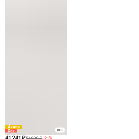
Акция
Хит
41 241 ₽
51 990 ₽
−
21
%