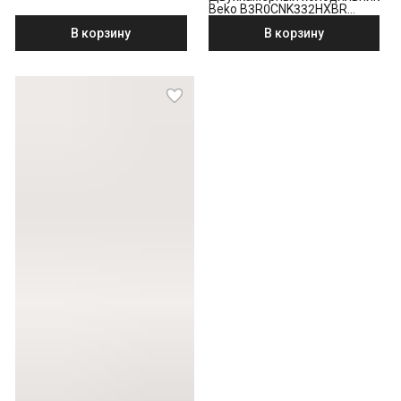
Beko B3R0CNK332HXBR
стальной антрацит
В корзину
В корзину