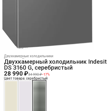
Двухкамерные холодильники
Главная
›
Холодильники и морозильники
›
Двухкамерный холодильник Indesit
DS 3160 G, серебристый
28 990 ₽
34 990 ₽
−
17
%
Цвет товара: серебристый