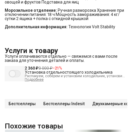
овощей и фруктов Подставка для яиц
Морозильное отделение:
Ручная разморозка Хранение при
отключении питания: 18 ч Мощность замораживания: 4 кг/
сутки 2 ящика + полка с откидной крышкой
Дополнительная информация:
Технология Volt Stability
Услуги к товару
Услуги оплачиваются отдельно — свяжемся с вами после
заказа для уточнения деталей и оплаты.
2 360 ₽
3 000 ₽
−
21
%
Установка отдельностоящего холодильника
Распакуем, соберем и установим холодильник, установим
полки, выставим по уровню, подключим к электросети и
Подробнее
проверим работоспособность. А так же демонтируем
старый холодильник и переместим в пределах одной
комнаты. В стоимость входит:
Распаковка и визуальный
осмотр
Краткая консультация по вопросам эксплуатации
Демонстрация работы техники
Выезд мастера в
административных пределах города (МСК до МКАД, СПБ до
Бестселлеры
Бестселлеры Indesit
Двухкамерные хол
КАД)
Выставление по уровню
Подключение к готовым
точкам электросети
Проверка исправности и готовности
подключения электросети Что не входит в стоимость?
Перенавешивание дверей на левую или правую сторону
Выезд мастера за административные пределы города
(МСК за МКАД, СПБ за КАД)
Демонтаж отдельностоящего
Похожие товары
холодильника
Проверка работоспособности
Перенавешивание дверей отдельностоящего холодильника