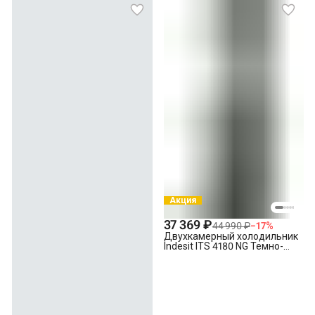
с электронным управлением
Перенавешивание дверей
отдельностоящего холодильника без электронного
управления * Утилизация старой техники
Акция
37 369 ₽
44 990 ₽
−
17
%
Двухкамерный холодильник
Indesit ITS 4180 NG Темно-
серый