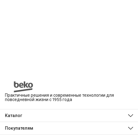
Практичные решения и современные технологии для
повседневной жизни с 1955 года
Каталог
Beko
Hotpoint
Покупателям
Indesit
Магазины
Холодильники и морозильники