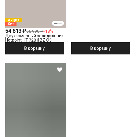
Акция
Хит
54 813 ₽
66 990 ₽
−
18
%
Двухкамерный холодильник
Hotpoint HT 7201I BZ O3
бронзовый
В корзину
В корзину