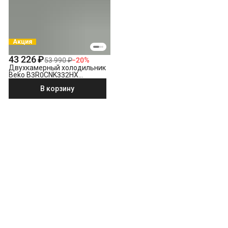
Акция
43 226 ₽
53 990 ₽
−
20
%
Двухкамерный холодильник
Beko B3R0CNK332HX
кристаллический графит
В корзину