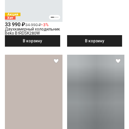
Акция
Хит
33 990 ₽
34 990 ₽
−
3
%
Двухкамерный холодильник
Beko B1RDSK280W
В корзину
В корзину