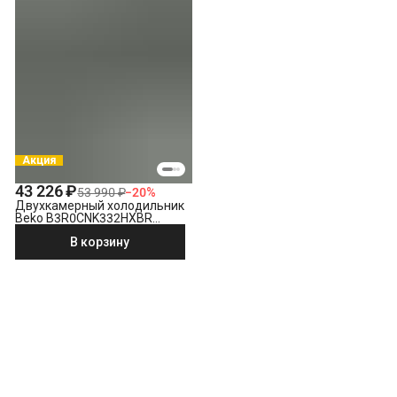
Акция
43 226 ₽
53 990 ₽
−
20
%
Двухкамерный холодильник
Beko B3R0CNK332HXBR
стальной антрацит
В корзину