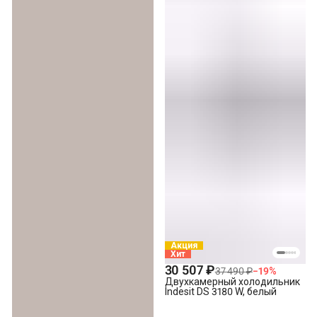
Акция
Хит
30 507 ₽
37 490 ₽
−
19
%
Двухкамерный холодильник
Indesit DS 3180 W, белый