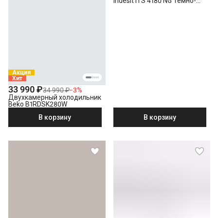
Indesit ITS 4180 NG Темно-
серый
Акция
Хит
33 990 ₽
34 990 ₽
−
3
%
Двухкамерный холодильник
Beko B1RDSK280W
В корзину
В корзину