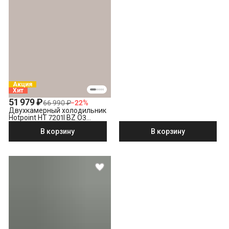
Акция
Хит
51 979 ₽
66 990 ₽
−
22
%
Двухкамерный холодильник
Hotpoint HT 7201I BZ O3
бронзовый
В корзину
В корзину