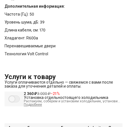
Дополнительная информация:
Частота (Гц): 50
Уровень шума, дБ: 39
Длина кабеля, см: 170
Хладагент: R600a
Перенавешиваемые двери
Технология Volt Control
Услуги к товару
Услуги оплачиваются отдельно — свяжемся с вами после
заказа для уточнения деталей и оплаты.
2 360 ₽
3 000 ₽
−
21
%
Установка отдельностоящего холодильника
Распакуем, соберем и установим холодильник, установим
полки, выставим по уровню, подключим к электросети и
Подробнее
проверим работоспособность. А так же демонтируем
старый холодильник и переместим в пределах одной
комнаты. В стоимость входит:
Распаковка и визуальный
осмотр
Краткая консультация по вопросам эксплуатации
Демонстрация работы техники
Выезд мастера в
административных пределах города (МСК до МКАД, СПБ до