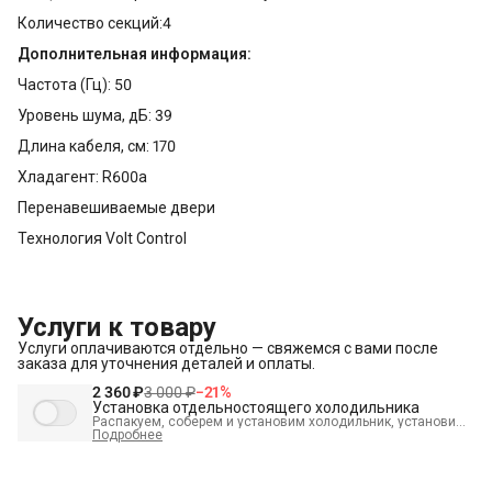
Количество секций:4
Дополнительная информация:
Частота (Гц): 50
Уровень шума, дБ: 39
Длина кабеля, см: 170
Хладагент: R600a
Перенавешиваемые двери
Технология Volt Control
Услуги к товару
Услуги оплачиваются отдельно — свяжемся с вами после
заказа для уточнения деталей и оплаты.
2 360 ₽
3 000 ₽
−
21
%
Установка отдельностоящего холодильника
Распакуем, соберем и установим холодильник, установим
полки, выставим по уровню, подключим к электросети и
Подробнее
проверим работоспособность. А так же демонтируем
старый холодильник и переместим в пределах одной
комнаты. В стоимость входит:
Распаковка и визуальный
осмотр
Краткая консультация по вопросам эксплуатации