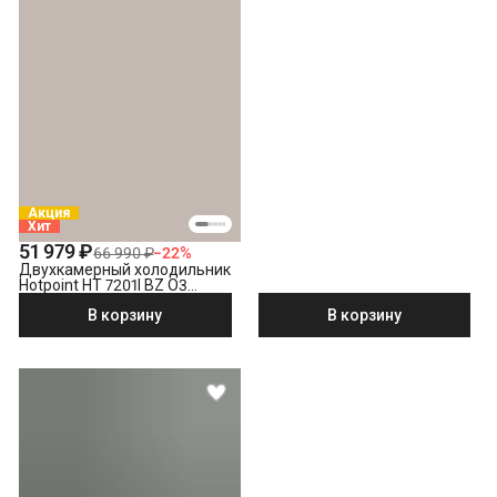
Акция
Хит
51 979 ₽
66 990 ₽
−
22
%
Двухкамерный холодильник
Hotpoint HT 7201I BZ O3
бронзовый
В корзину
В корзину