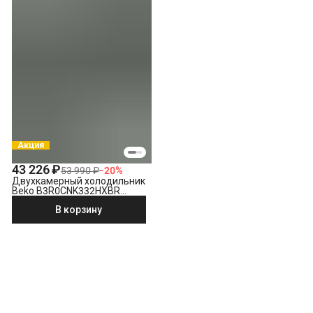
Акция
43 226 ₽
53 990 ₽
−
20
%
Двухкамерный холодильник
Beko B3R0CNK332HXBR
стальной антрацит
В корзину