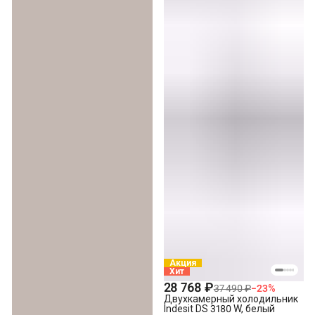
Акция
Хит
28 768 ₽
37 490 ₽
−
23
%
Двухкамерный холодильник
Indesit DS 3180 W, белый