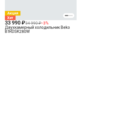
Акция
Хит
33 990 ₽
34 990 ₽
−
3
%
Двухкамерный холодильник Beko
B1RDSK280W