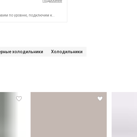
Подробнее
авим по уровню, подключим к
арый холодильник и переместим в
ый осмотр
Краткая консультация по
в административных пределах
ие к готовым точкам электросети
ходит в стоимость?
 за административные пределы
дильника
Проверка
дильника с электронным
а без электронного управления *
рные холодильники
Холодильники