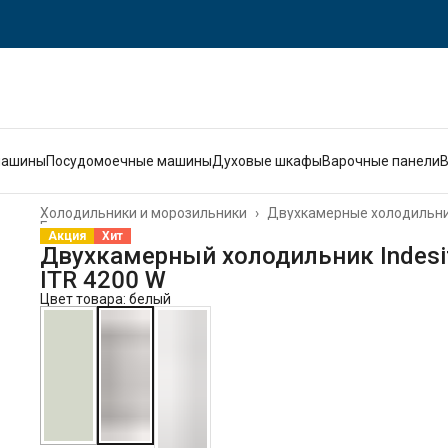
машины
Посудомоечные машины
Духовые шкафы
Варочные панели
Холодильники и морозильники
›
Двухкамерные холодильн
Главная
›
Акция
Хит
Двухкамерный холодильник Indesi
ITR 4200 W
Цвет товара: белый