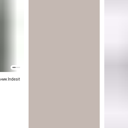
ик Indesit
й