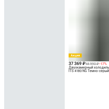
Акция
37 369 ₽
44 990 ₽
−
17
%
Двухкамерный холодильн
ITS 4180 NG Темно-серы