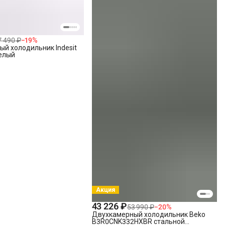
7 490 ₽
−
19
%
й холодильник Indesit
белый
Акция
43 226 ₽
53 990 ₽
−
20
%
Двухкамерный холодильник Beko
B3R0CNK332HXBR стальной