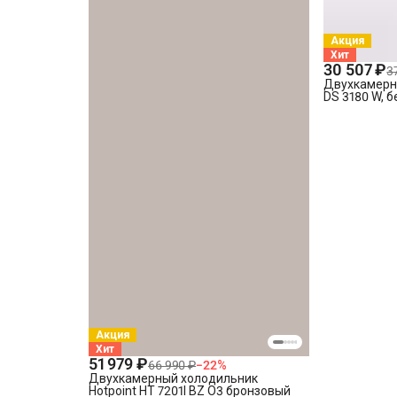
Акция
Хит
30 507 ₽
3
Двухкамерны
DS 3180 W, 
Акция
Хит
51 979 ₽
66 990 ₽
−
22
%
Двухкамерный холодильник
Hotpoint HT 7201I BZ O3 бронзовый