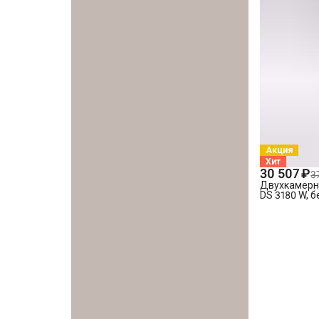
й
Акция
Хит
30 507 ₽
3
Двухкамерны
DS 3180 W, 