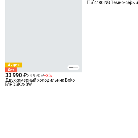
ITS 4180 NG Темно-серы
Акция
Хит
33 990 ₽
34 990 ₽
−
3
%
Двухкамерный холодильник Beko
B1RDSK280W