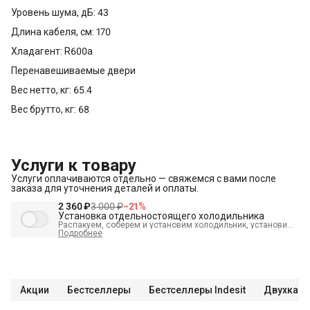
Уровень шума, дБ: 43
Длина кабеля, см: 170
Хладагент: R600a
Перенавешиваемые двери
Вес нетто, кг: 65.4
Вес брутто, кг: 68
Услуги к товару
Услуги оплачиваются отдельно — свяжемся с вами после
заказа для уточнения деталей и оплаты.
2 360 ₽
3 000 ₽
−
21
%
Установка отдельностоящего холодильника
Распакуем, соберем и установим холодильник, установим
полки, выставим по уровню, подключим к электросети и
Подробнее
проверим работоспособность. А так же демонтируем
старый холодильник и переместим в пределах одной
комнаты. В стоимость входит:
Распаковка и визуальный
осмотр
Краткая консультация по вопросам эксплуатации
Демонстрация работы техники
Выезд мастера в
административных пределах города (МСК до МКАД, СПБ до
Акции
Бестселлеры
Бестселлеры Indesit
Двухкаме
КАД)
Выставление по уровню
Подключение к готовым
точкам электросети
Проверка исправности и готовности
подключения электросети Что не входит в стоимость?