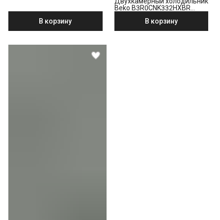
Двухкамерный холодильник
Beko B3R0CNK332HXBR
стальной антрацит
В корзину
В корзину