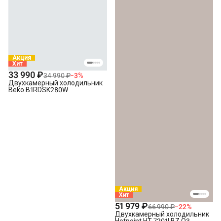
Акция
Хит
33 990 ₽
34 990 ₽
−
3
%
Двухкамерный холодильник
Beko B1RDSK280W
Акция
Хит
51 979 ₽
66 990 ₽
−
22
%
Двухкамерный холодильник