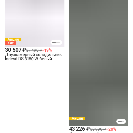
Акция
Хит
30 507 ₽
37 490 ₽
−
19
%
Двухкамерный холодильник
Indesit DS 3180 W, белый
Акция
43 226 ₽
53 990 ₽
−
20
%