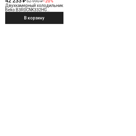
42 233 ₽
52 990 ₽
−
20
%
Двухкамерный холодильник
Beko B3R0CNK332HG
насыщенный серый
В корзину