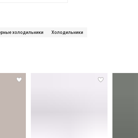
ый осмотр
Краткая консультация по
в административных пределах
ие к готовым точкам электросети
ходит в стоимость?
 за административные пределы
дильника
Проверка
дильника с электронным
а без электронного управления *
рные холодильники
Холодильники