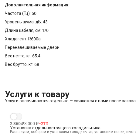
Дополнительная информация:
Частота (Гц): 50
Уровень шума, дБ: 43
Длина кабеля, см: 170
Хладагент: R600a
Перенавешиваемые двери
Вес нетто, кг: 65.4
Вес брутто, кг: 68
Услуги к товару
Услуги оплачиваются отдельно — свяжемся с вами после заказа
2 360 ₽
3 000 ₽
−
21
%
Установка отдельностоящего холодильника
Распакуем, соберем и установим холодильник, установим полки, выст
электросети и проверим работоспособность. А так же демонтируем ст