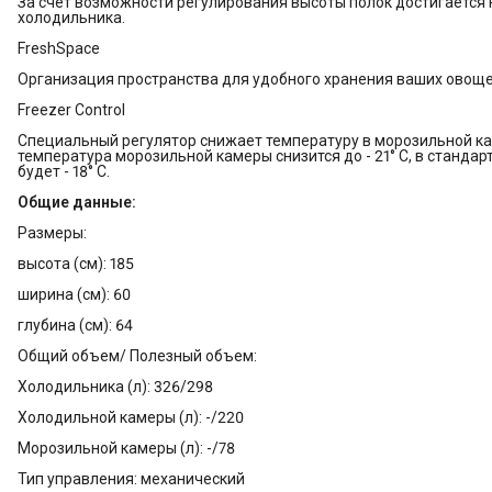
За счет возможности регулирования высоты полок достигается
холодильника.
FreshSpace
Организация пространства для удобного хранения ваших овоще
Freezer Control
Специальный регулятор снижает температуру в морозильной к
температура морозильной камеры снизится до - 21° С, в станд
будет - 18° С.
Общие данные:
Размеры:
высота (см): 185
ширина (см): 60
глубина (см): 64
Общий объем/ Полезный объем:
Холодильника (л): 326/298
Холодильной камеры (л): -/220
Морозильной камеры (л): -/78
Тип управления: механический