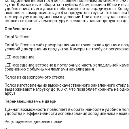
Холодильник Indesit ITS 4180 с общим полезным объемом в 29
кухне. Компактные габариты - глубина 64 см, ширина 60 см и вы
удобно вписать его даже в небольшую по площади кухню. Холодил
позволяет замораживать до 4 кг продуктов в сутки. Технологи
температуру в холодильном отделении. При этом в случае внез
сможет сохранять температуру и свежесть ваших продуктов до 1
Особенности:
Total No Frost
Total No Frost за счёт распределения потоков охлаждённого во
условий для хранения продуктов. Камеры не требуют регулярн
LED-освещение
LED-освещение встроено в потолочную часть холодильной камер
сравнению с обычными лампами накаливания.
Полки из сверхпрочного стекла
Полки изготовлены из высококачественного закаленного стекла
выдерживают нагрузку до 100 кг, что позволяет хранить на одн
арбуз
Перенавешиваемые двери
Данная возможность позволяет выбрать наиболее удобное по
удобства и эффективности использования холодильника незав
Регулируемые дверные полки