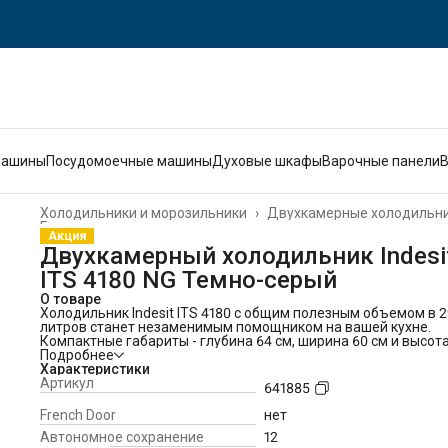
машины
Посудомоечные машины
Духовые шкафы
Варочные панели
Холодильники и морозильники
›
Двухкамерные холодильн
Главная
›
Акция
Двухкамерный холодильник Indesi
ITS 4180 NG Темно-серый
О товаре
Холодильник Indesit ITS 4180 с общим полезным объемом в 
литров станет незаменимым помощником на вашей кухне.
Компактные габариты - глубина 64 см, ширина 60 см и высота
см - и перенавешиваемые двери позволят удобно вписать е
Подробнее
даже в небольшую по площади кухню. Холодильник Indesit I
Характеристики
4180 с системой охлаждения No Frost позволяет заморажива
Артикул
641885
до 4 кг продуктов в сутки. Технология Push&Go поможет при
необходимости быстро снизить температуру в холодильном
French Door
нет
отделении. При этом в случае внезапного отключения
Автономное сохранение
12
электричества бытовая техника сможет сохранять температ