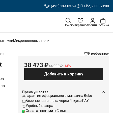
8 (495) 189-03-24
Пн-Вс, 9:00–21:00
Поиск
Избранное
Войти
Корзина
Вытяжки
Микроволновые печи
ики
В избранное
t
38 473 ₽
44 990 ₽
−
14
%
Добавить в корзину
298
 185
го
Преимущества
TS
Гарантия официального магазина Beko
ть
Безопасная оплата через Яндекс PAY
Удобный возврат
уру и
Оплата частями в Сплит