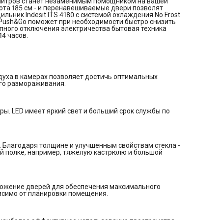
8 литров станет незаменимым помощником на вашей
положении температура морозильной камеры будет - 18° С.
сота 185 см - и перенавешиваемые двери позволят
Общие данные:
ьник Indesit ITS 4180 с системой охлаждения No Frost
Размеры:
я Push&Go поможет при необходимости быстро снизить
высота (см): 185
апного отключения электричества бытовая техника
ширина (см): 60
4 часов.
глубина (см): 64
Общий объем/ Полезный объем:
Холодильника (л): 326/298
Холодильной камеры (л): -/220
Морозильной камеры (л): -/78
Тип управления: механический
здуха в камерах позволяет достичь оптимальных
Класс энергопотребления: A
ого размораживания.
Климатический класс: N-ST (от +16°С до +38°С)
Количество компрессоров: 1
Годовое потребление энергии: 364 кВтч
Цвет: темно-серый
ы. LED имеет яркий свет и больший срок службы по
Холодильное отделение:
Полки из закаленного стекла
Система No Frost (Frost Free, Ноу Фрост)
Светодиодное освещение
Ящик для овощей и фруктов Fresh Space
. Благодаря толщине и улучшенным свойствам стекла -
Подставка для яиц: 1x10
ой полке, например, тяжелую кастрюлю и большой
Морозильное отделение:
Система No Frost (Frost Free, Ноу Фрост)
Хранение при отключении питания: 14 ч
Мощность замораживания: 4 кг/сутки
3 отделения
ложение дверей для обеспечения максимального
Дополнительная информация:
исимо от планировки помещения.
Частота (Гц): 50
Уровень шума, дБ: 43
Длина кабеля, см: 170
Хладагент: R600a