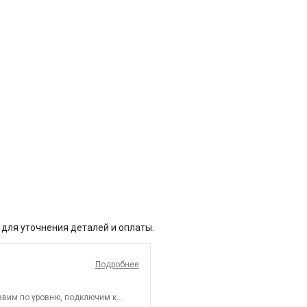
 для уточнения деталей и оплаты.
Подробнее
авим по уровню, подключим к
арый холодильник и переместим в