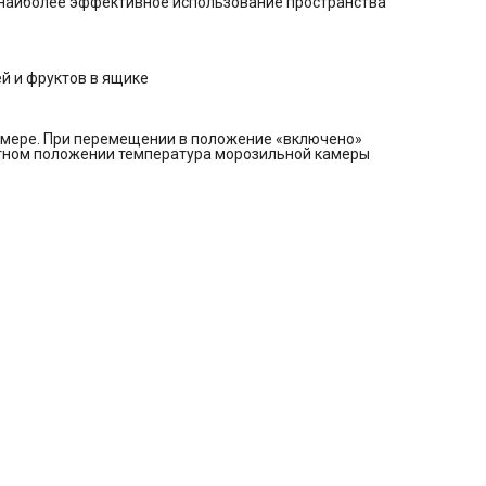
 наиболее эффективное использование пространства
Перенавешиваемые двери
Вес нетто, кг: 65.4
Вес брутто, кг: 68
й и фруктов в ящике
амере. При перемещении в положение «включено»
артном положении температура морозильной камеры