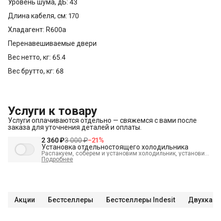
Уровень шума, дБ: 43
Длина кабеля, см: 170
Хладагент: R600a
Перенавешиваемые двери
Вес нетто, кг: 65.4
Вес брутто, кг: 68
Услуги к товару
Услуги оплачиваются отдельно — свяжемся с вами после
заказа для уточнения деталей и оплаты.
2 360 ₽
3 000 ₽
−
21
%
Установка отдельностоящего холодильника
Распакуем, соберем и установим холодильник, установим
полки, выставим по уровню, подключим к электросети и
Подробнее
проверим работоспособность. А так же демонтируем
старый холодильник и переместим в пределах одной
комнаты. В стоимость входит:
Распаковка и визуальный
осмотр
Краткая консультация по вопросам эксплуатации
Демонстрация работы техники
Выезд мастера в
административных пределах города (МСК до МКАД, СПБ до
Акции
Бестселлеры
Бестселлеры Indesit
Двухкаме
КАД)
Выставление по уровню
Подключение к готовым
точкам электросети
Проверка исправности и готовности
подключения электросети Что не входит в стоимость?
Перенавешивание дверей на левую или правую сторону