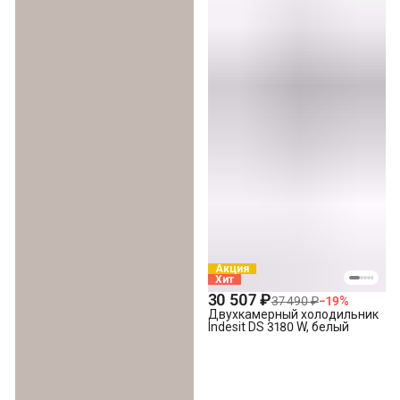
Акция
Хит
30 507 ₽
37 490 ₽
−
19
%
Двухкамерный холодильник
Indesit DS 3180 W, белый