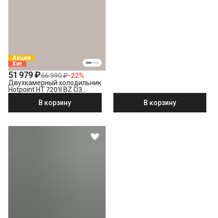
Акция
Хит
51 979 ₽
66 990 ₽
−
22
%
Двухкамерный холодильник
Hotpoint HT 7201I BZ O3
бронзовый
В корзину
В корзину