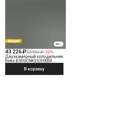
Акция
43 226 ₽
53 990 ₽
−
20
%
Двухкамерный холодильник
Beko B3R0CNK332HXBR
стальной антрацит
В корзину