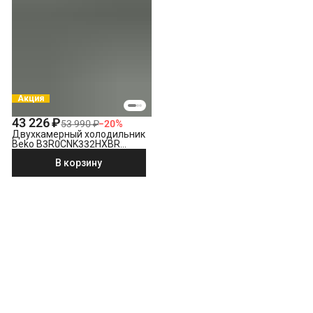
Акция
43 226 ₽
53 990 ₽
−
20
%
Двухкамерный холодильник
Beko B3R0CNK332HXBR
стальной антрацит
В корзину