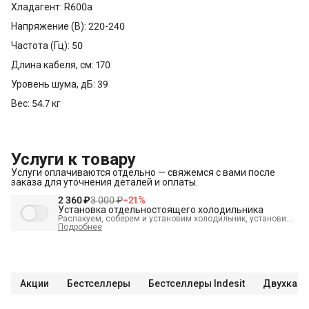
Хладагент: R600a
Напряжение (В): 220-240
Частота (Гц): 50
Длина кабеля, см: 170
Уровень шума, дБ: 39
Вес: 54.7 кг
Услуги к товару
Услуги оплачиваются отдельно — свяжемся с вами после
заказа для уточнения деталей и оплаты.
2 360 ₽
3 000 ₽
−
21
%
Установка отдельностоящего холодильника
Распакуем, соберем и установим холодильник, установим
полки, выставим по уровню, подключим к электросети и
Подробнее
проверим работоспособность. А так же демонтируем
старый холодильник и переместим в пределах одной
комнаты. В стоимость входит:
Распаковка и визуальный
осмотр
Краткая консультация по вопросам эксплуатации
Демонстрация работы техники
Выезд мастера в
административных пределах города (МСК до МКАД, СПБ до
Акции
Бестселлеры
Бестселлеры Indesit
Двухкаме
КАД)
Выставление по уровню
Подключение к готовым
точкам электросети
Проверка исправности и готовности
подключения электросети Что не входит в стоимость?