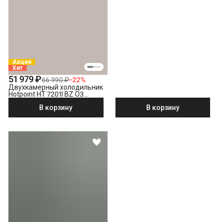
Акция
Хит
51 979 ₽
66 990 ₽
−
22
%
Двухкамерный холодильник
Hotpoint HT 7201I BZ O3
бронзовый
В корзину
В корзину