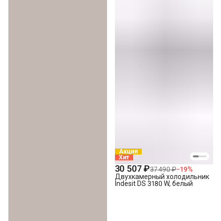
Акция
Хит
30 507 ₽
37 490 ₽
−
19
%
Двухкамерный холодильник
Indesit DS 3180 W, белый