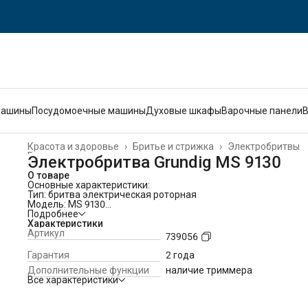
машины
Посудомоечные машины
Духовые шкафы
Варочные панели
Красота и здоровье
›
Бритье и стрижка
›
Электробритвы
Главная
›
Электробритва Grundig MS 9130
О товаре
Основные характеристики:
Тип: бритва электрическая роторная
Модель: MS 9130
Цвет: черный
Подробнее
Тип элементов питания: Li-ion
Характеристики
Источник питания: от аккумулятора
Артикул
739056
Время зарядки аккумулятора: 90 мин
Быстрая зарядка: да (5 минут)
Гарантия
2 года
Время автономной работы: 120 мин
Дополнительные функции
наличие триммера
Зарядка через USB: да
Все характеристики
Длина USB кабеля: 170 см
Скорость вращения: 3500 об/мин
Дисплей: LCD