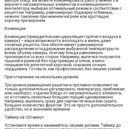
выборе блюд. Вы можете комбинировать работу нижнего и
верхнего нагревательных элементов и конвекционного
вентилятора, выбирая оптимальный режим в соответствии с
рецептом. Например, равномерную поджарку отбивных,
нежное томление при нижнем нагреве или хрустящую
корочку при верхнем.
Конвекция
Конвекция (принудительная циркуляция горячего воздуха в
камере) – ваша возможность воплощать в жизнь даже
сложные рецепты. Она обеспечивает равномерное
распределение и поддержание выбранной температуры по
всему объему камеры, поэтому блюда равномерно
пропекаются со всех сторон. Например, выпечка получается
пышной и румяной без подгоревших уголков, а мясо
покрывается аппетитной корочкой, сохраняя сочную
сердцевину. Готовьте, как профессионал, без лишних усилий.
Приготовление на нескольких уровнях
Три уровня размещения решетки и противня позволяют не
только дополнительно регулировать температуру, приближая
или, наоборот, отдаляя блюдо от нагревательного элемента,
но и готовить несколько больших порций одновременно.
Например, выпекать сразу две партии печенья или сушить
большое количество фруктов. Это не просто дополнительное
удобство, но и экономию времени.
Таймер на 120 минут
Установите время и занимайтесь своими делами. Таймер до