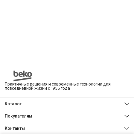
Практичные решения и современные технологии для
повседневной жизни с 1955 года
Каталог
Beko
Hotpoint
Покупателям
Indesit
Магазины
Холодильники и морозильники
Оплата
Контакты
Стиральные и сушильные машины
Доставка
Посудомоечные машины