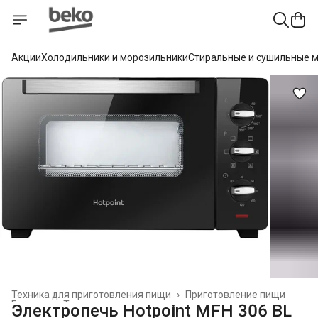
Акции
Холодильники и морозильники
Стиральные и сушильные 
Техника для приготовления пищи
›
Приготовление пищи
Главная
›
Техника для кухни
›
Электропечь Hotpoint MFH 306 BL