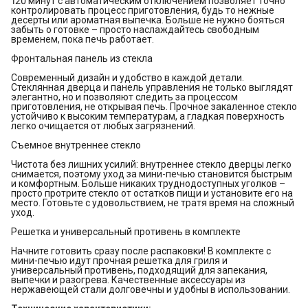
120 минут с автоматическим отключением позволяет точно
контролировать процесс приготовления, будь то нежные
десерты или ароматная выпечка. Больше не нужно бояться
забыть о готовке – просто наслаждайтесь свободным
временем, пока печь работает.
Фронтальная панель из стекла
Современный дизайн и удобство в каждой детали.
Стеклянная дверца и панель управления не только выглядят
элегантно, но и позволяют следить за процессом
приготовления, не открывая печь. Прочное закаленное стекло
устойчиво к высоким температурам, а гладкая поверхность
легко очищается от любых загрязнений.
Съемное внутреннее стекло
Чистота без лишних усилий: внутреннее стекло дверцы легко
снимается, поэтому уход за мини-печью становится быстрым
и комфортным. Больше никаких труднодоступных уголков –
просто протрите стекло от остатков пищи и установите его на
место. Готовьте с удовольствием, не тратя время на сложный
уход.
Решетка и универсальный противень в комплекте
Начните готовить сразу после распаковки! В комплекте с
мини-печью идут прочная решетка для гриля и
универсальный противень, подходящий для запекания,
выпечки и разогрева. Качественные аксессуары из
нержавеющей стали долговечны и удобны в использовании.