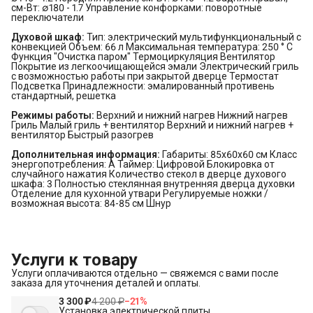
см-Вт: ∅180 - 1.7 Управление конфорками: поворотные
переключатели
Духовой шкаф:
Тип: электрический мультифункциональный с
конвекцией Объем: 66 л Максимальная температура: 250 ° С
Функция "Очистка паром" Термоциркуляция Вентилятор
Покрытие из легкоочищающейся эмали Электрический гриль
с возможностью работы при закрытой дверце Термостат
Подсветка Принадлежности: эмалированный противень
стандартный, решетка
Режимы работы:
Верхний и нижний нагрев Нижний нагрев
Гриль Малый гриль + вентилятор Верхний и нижний нагрев +
вентилятор Быстрый разогрев
Дополнительная информация:
Габариты: 85x60x60 см Класс
энергопотребления: А Таймер: Цифровой Блокировка от
случайного нажатия Количество стекол в дверце духового
шкафа: 3 Полностью стеклянная внутренняя дверца духовки
Отделение для кухонной утвари Регулируемые ножки /
возможная высота: 84-85 см Шнур
Услуги к товару
Услуги оплачиваются отдельно — свяжемся с вами после
заказа для уточнения деталей и оплаты.
3 300 ₽
4 200 ₽
−
21
%
Установка электрической плиты