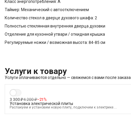
Класс энергопотребления: А
Таймер: Механический с автоотключением
Количество стекол в дверце духового шкафа: 2
Полностью стеклянная внутренняя дверца духовки
Отделение для кухонной утвари / откидная крышка
Регулируемые ножки / возможная высота: 84-85 см
Услуги к товару
Услуги оплачиваются отдельно — свяжемся с вами после заказа
3 300 ₽
4 200 ₽
−
21
%
Установка электрической плиты
Распакуем и установим новую плиту, подключим к электрике.
В стоимость входит:
Распаковка и визуальный осмотр
Краткая консультация по вопросам эксплуатации
Подключение уже имеющегося силового кабеля с вилкой