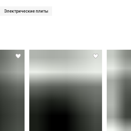
Электрические плиты
СПБ до КАД)
СПБ за КАД)