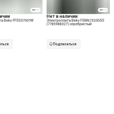
личии
Нет в наличии
та Beko FFSS57001W
Электроплита Beko FSM67320GSS
(7785988327) серебристый
аться
Подписаться