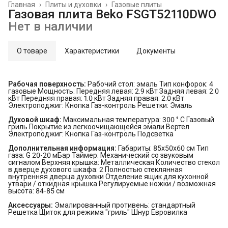
Главная
›
Плиты и духовки
›
Газовые плиты
Газовая плита Beko FSGT52110DWO
Нет в наличии
О товаре
Характеристики
Документы
Рабочая поверхность:
Рабочий стол: эмаль Тип конфорок: 4
газовые Мощность: Передняя левая: 2.9 кВт Задняя левая: 2.0
кВт Передняя правая: 1.0 кВт Задняя правая: 2.0 кВт
Электроподжиг: Кнопка Газ-контроль Решетки: Эмаль
Духовой шкаф:
Максимальная температура: 300 ° С Газовый
гриль Покрытие из легкоочищающейся эмали Вертел
Электроподжиг: Кнопка Газ-контроль Подсветка
Дополнительная информация:
Габариты: 85x50x60 см Тип
газа: G 20-20 мБар Таймер: Механический со звуковым
сигналом Верхняя крышка: Металлическая Количество стекол
в дверце духового шкафа: 2 Полностью стеклянная
внутренняя дверца духовки Отделение ящик для кухонной
утвари / откидная крышка Регулируемые ножки / возможная
высота: 84-85 см
Аксессуары:
Эмалированный противень: стандартный
Решетка Щиток для режима "гриль" Шнур Евровилка