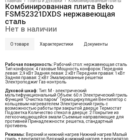
Главная
›
Плиты и духовки
›
Комбинированные плиты
Комбинированная плита Beko
FSM52321DXDS нержавеющая
сталь
Нет в наличии
О товаре
Характеристики
Документы
Рабочая поверхность:
Рабочий стол: нержавеющая сталь
Тип конфорок: 4 газовые Мощность конфорок: Передняя
левая: 2,9 кВт Задняя левая: 2 кВт Передняя правая: 1 кВт
Задняя правая: 2 кВт Эмалированные решетки
Электроподжиг Газ-контроль
Духовой шкаф:
Тип: М - электрический
мультифункциональный Объем: 60 л Электрический гриль
Функция "Очистка паром" Термоциркуляция Вентилятор с
кольцевым нагревателем Электрический гриль с
возможностью работы при закрытой дверце Термостат
Подсветка Количество стекол в дверце: 2 Покрытие из
легкоочищающейся эмали Съемные направляющие для
противней Принадлежности: решетка, стандартный
противень
Режимы:
Верхний и нижний нагрев Нижний нагрев Малый
гриль + вентилятор Верхний и нижний нагрев + вентилятор