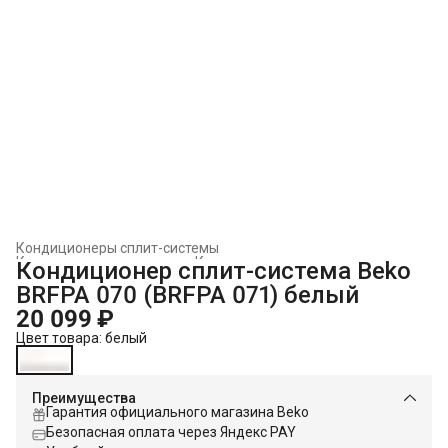
Кондиционеры сплит-системы
Климатическая техника
›
Кондиционеры и сплит-системы
›
Кондиционер сплит-система Beko
Главная
›
BRFPA 070 (BRFPA 071) белый
20 099 ₽
Цвет товара: белый
Преимущества
Гарантия официального магазина Beko
Безопасная оплата через Яндекс PAY