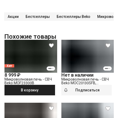
Акции
Бестселлеры
Бестселлеры Beko
Микроволн
Похожие товары
Хит
8 999 ₽
Нет в наличии
Микроволновая печь - СВЧ
Микроволновая печь - СВЧ
Beko MOF23300B
Beko MOC20130SFB,
серебристый
В корзину
Подписаться