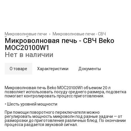
Микроволновые печи
›
Микроволновые печи - СВЧ
Главная
›
Техника для кухни
›
Микроволновая печь - СВЧ Beko
MOC20100W1
Нет в наличии
О товаре
Характеристики
Документы
Микроволновая печь Beko MOC20100W1 объемом 20 л
позволяет использовать посуду среднего размера, подсветка
помогает контролировать процесс приготовления.
• Шесть уровней мощности
При помощи поворотного переключателя можно
регулировать мощность микроволн под разные задачи — от
разморозки до приготовления различных блюд. По окончании
процесса раздается звуковой сигнал.