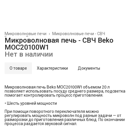
Микроволновые печи
›
Микроволновые печи - СВЧ
Главная
›
Техника для кухни
›
Микроволновая печь - СВЧ Beko
MOC20100W1
Нет в наличии
О товаре
Характеристики
Документы
Микроволновая печь Beko MOC20100W1 объемом 20 л
позволяет использовать посуду среднего размера, подсветка
помогает контролировать процесс приготовления.
• Шесть уровней мощности
При помощи поворотного переключателя можно
регулировать мощность микроволн под разные задачи — от
разморозки до приготовления различных блюд. По окончании
процесса раздается звуковой сигнал.