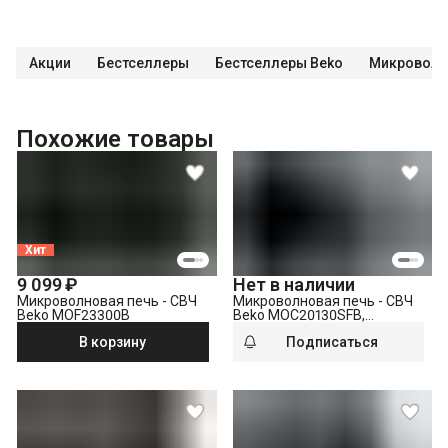
Акции
Бестселлеры
Бестселлеры Beko
Микроволн
Похожие товары
Хит
9 099 ₽
Нет в наличии
Микроволновая печь - СВЧ
Микроволновая печь - СВЧ
Beko MOF23300B
Beko MOC20130SFB,
серебристый
В корзину
Подписаться