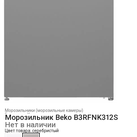
Морозильники (морозильные камеры)
Главная
›
Холодильники и морозильники
›
Морозильник Beko B3RFNK312S
Нет в наличии
Цвет товара: серебристый