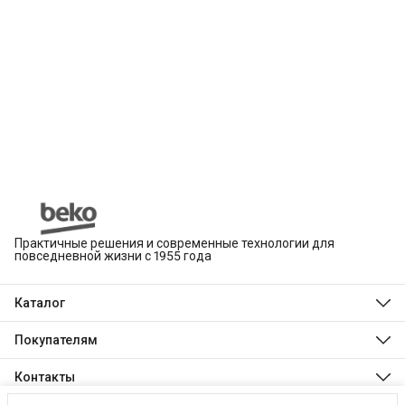
Практичные решения и современные технологии для
повседневной жизни с 1955 года
Каталог
Beko
Hotpoint
Покупателям
Indesit
Магазины
Холодильники и морозильники
Оплата
Контакты
Стиральные и сушильные машины
Доставка
Посудомоечные машины
Телефон
Обмен, возврат и ремонт
Духовые шкафы