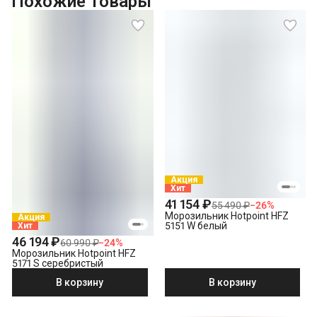
Похожие товары
отдельностоящей морозильной камеры без электронного
управления
Акция
Хит
41 154 ₽
55 490 ₽
−
26
%
Морозильник Hotpoint HFZ
Акция
5151 W белый
Хит
46 194 ₽
60 990 ₽
−
24
%
Морозильник Hotpoint HFZ
5171 S серебристый
В корзину
В корзину