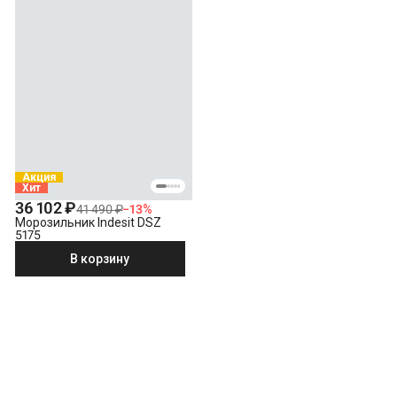
Акция
Хит
36 102 ₽
41 490 ₽
−
13
%
Морозильник Indesit DSZ
5175
В корзину