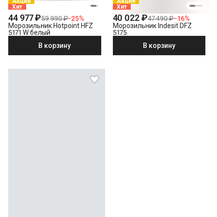
Акция
Акция
Хит
Хит
44 977 ₽
40 022 ₽
59 990 ₽
−
25
%
47 490 ₽
−
16
%
Морозильник Hotpoint HFZ
Морозильник Indesit DFZ
5171 W белый
5175
В корзину
В корзину