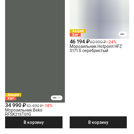
Акция
Хит
46 194 ₽
60 990 ₽
−
24
%
Морозильник Hotpoint HFZ
5171 S серебристый
Акция
Хит
34 990 ₽
42 490 ₽
−
18
%
Морозильник Beko
RFSK215T01G
В корзину
В корзину